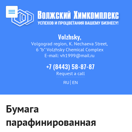
Volzhsky,
Volgograd region, K. Nechaeva Street,
6 "b" Volzhsky Chemical Complex
E-mail: vh1999@mail.ru
+7 (8443) 58-87-87
Request a call
RU
EN
Бумага
парафинированная