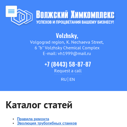
Volzhsky,
Volgograd region, K. Nechaeva Street,
6 "b" Volzhsky Chemical Complex
E-mail: vh1999@mail.ru
+7 (8443) 58-87-87
Request a call
RU
EN
Каталог статей
Правила ремонта
Эволюция трубогибных станков