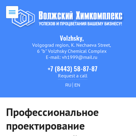
Volzhsky,
Volgograd region, K. Nechaeva Street,
6 "b" Volzhsky Chemical Complex
E-mail: vh1999@mail.ru
+7 (8443) 58-87-87
Request a call
RU
EN
Профессиональное
проектирование